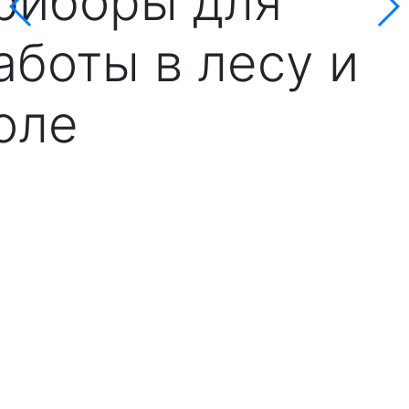
риборы для
аботы в лесу и
оле