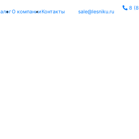
8 (8
талог
О компании
Контакты
sale@lesniku.ru